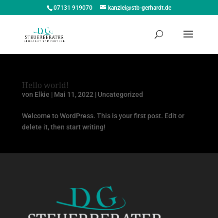
07131 919070
kanzlei@stb-gerhardt.de
Hello world!
von
Elkie
|
Mai 11, 2022
|
Uncategorized
Welcome to WordPress. This is your first post. Edit or
delete it, then start writing!